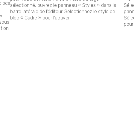
blocs
sélectionné, ouvrez le panneau « Styles » dans la
Séle
barre latérale de l’éditeur. Sélectionnez le style de
panne
en
bloc « Cadre » pour l’activer.
Séle
 sous
pour 
tion.