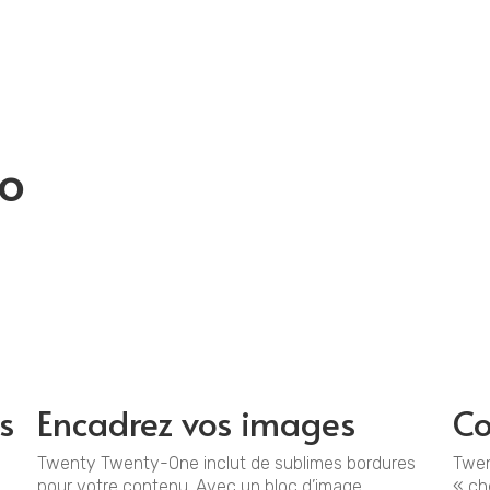
A pro
o
s
Encadrez vos images
Co
Twenty Twenty-One inclut de sublimes bordures
Twen
pour votre contenu. Avec un bloc d’image
« ch