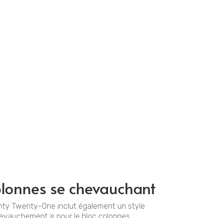
pos
Contact & Devis
Galerie
Le salon
lonnes se chevauchant
ty Twenty-One inclut également un style
evauchement » pour le bloc colonnes.